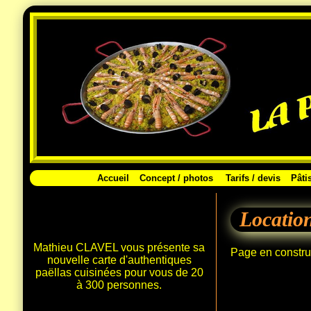
Accueil
Concept / photos
Tarifs / devis
Pâti
Location
Mathieu CLAVEL vous présente sa
Page en constru
nouvelle carte d'authentiques
paëllas cuisinées pour vous de 20
à 300 personnes.