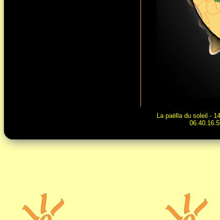
La paëlla du soleil - 
06.40.16.