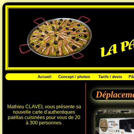
Accueil
Concept / photos
Tarifs / devis
Pât
Déplacem
Mathieu CLAVEL vous présente sa
nouvelle carte d'authentiques
paëllas cuisinées pour vous de 20
à 300 personnes.